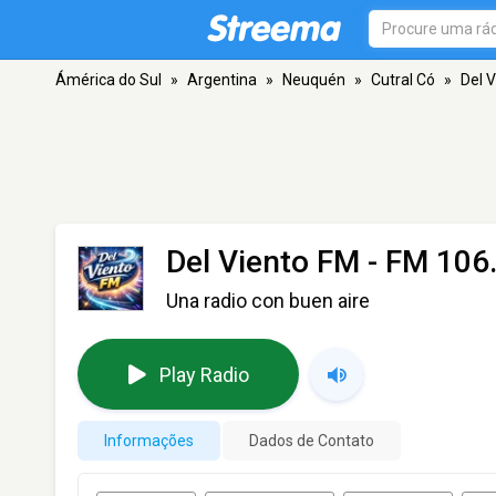
Ámérica do Sul
»
Argentina
»
Neuquén
»
Cutral Có
»
Del 
Del Viento FM
- FM 106.
Una radio con buen aire
Play Radio
Informações
Dados de Contato