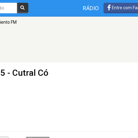
RÁDIO
Entre com Fa
Viento FM
5 - Cutral Có