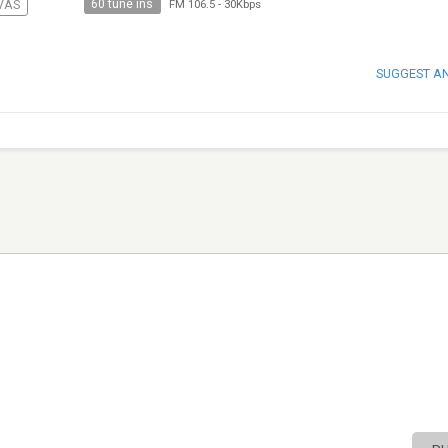
60 tune ins
VAS
FM 106.5
-
30Kbps
SUGGEST A