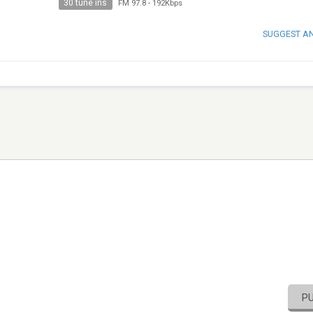
30 tune ins
FM 97.8
-
192Kbps
SUGGEST A
P