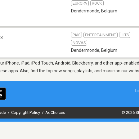
EUROPA
ROCK
Dendermonde
,
Belgium
PAÍS
ENTERTAINMENT
HITS
.3
NOVAS
Dendermonde
,
Belgium
 iPhone, iPad, iPod Touch, Android, Blackberry, and other app-enabled 
hese apps. Also, find the top new songs, playlists, and music on our webs
L
dade
/
Copyright Policy
/
AdChoices
© 2026 St