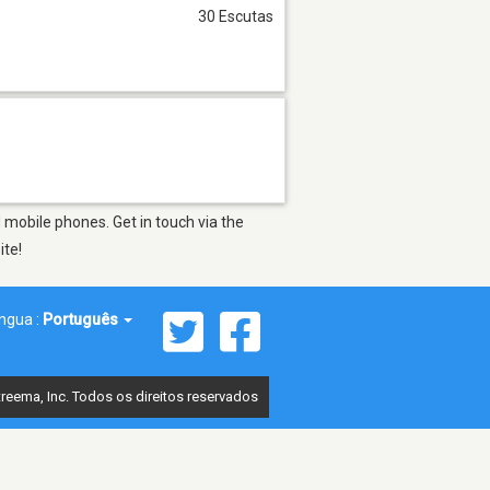
30 Escutas
mobile phones. Get in touch via the
ite!
íngua :
Português
reema, Inc. Todos os direitos reservados