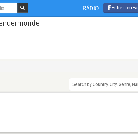
RÁDIO
Entre com Fa
Dendermonde