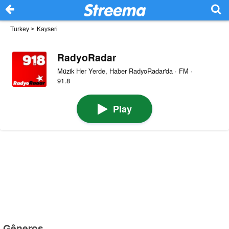
Turkey
>
Kayseri
RadyoRadar
Müzik Her Yerde, Haber RadyoRadar'da · FM ·
91.8
Play
Gêneros