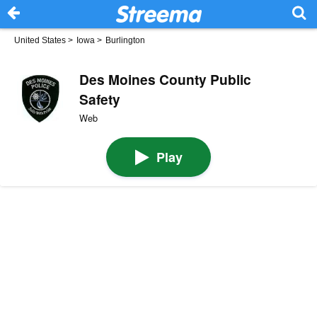
United States
>
Iowa
>
Burlington
Des Moines County Public
Safety
Web
Play