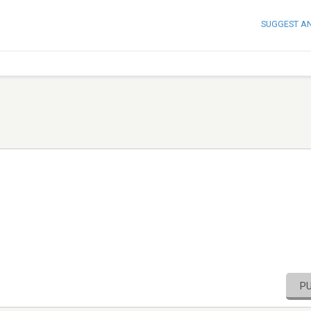
SUGGEST A
P