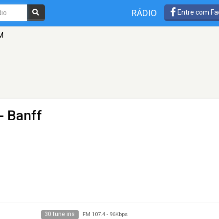
RÁDIO
Entre com Fa
M
- Banff
30 tune ins
FM 107.4
-
96Kbps