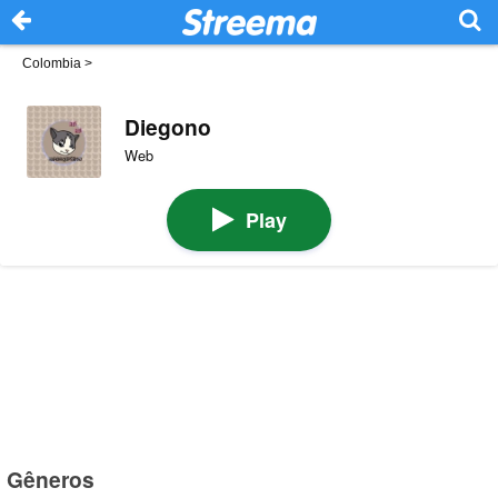
Colombia
>
Diegono
Web
Play
Gêneros