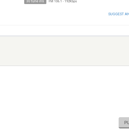
30 tune ins
FM 106.1
-
192Kbps
SUGGEST A
P