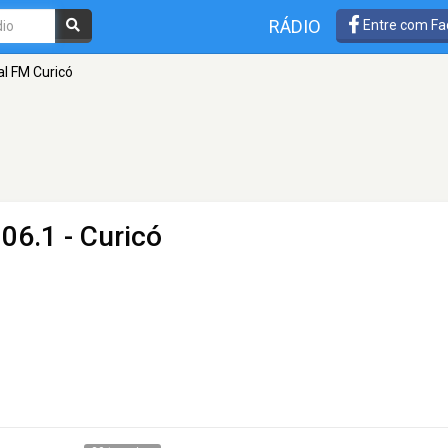
RÁDIO
Entre com Fa
al FM Curicó
06.1 - Curicó