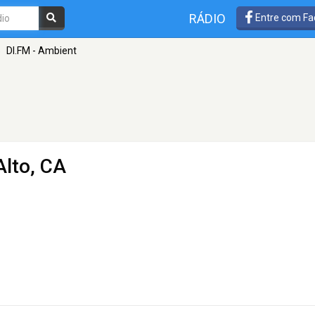
RÁDIO
Entre com Fa
»
DI.FM - Ambient
Alto, CA