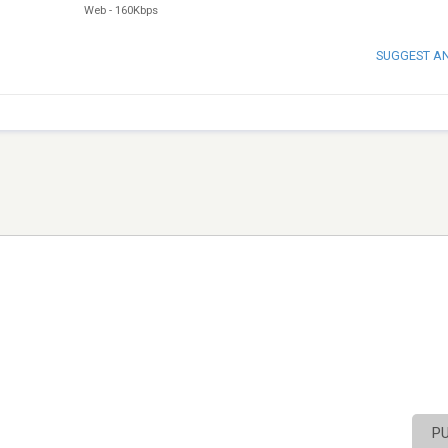
Web
-
160Kbps
SUGGEST A
P