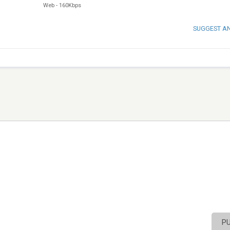
Web
-
160Kbps
SUGGEST A
P