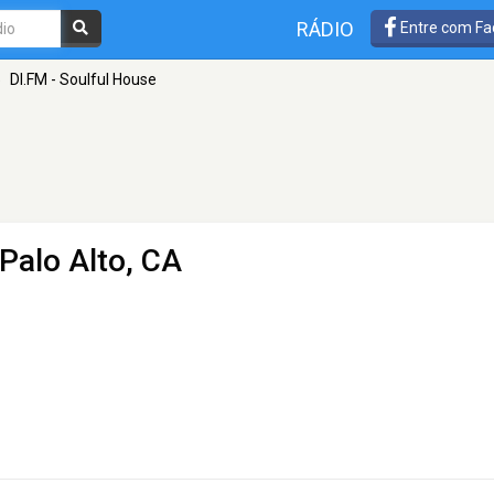
RÁDIO
Entre com Fa
»
DI.FM - Soulful House
 Palo Alto, CA