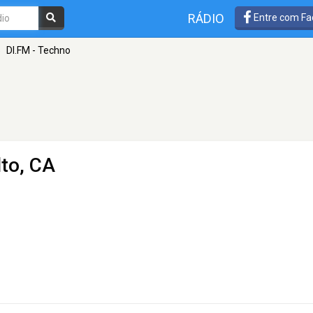
RÁDIO
Entre com Fa
»
DI.FM - Techno
lto, CA