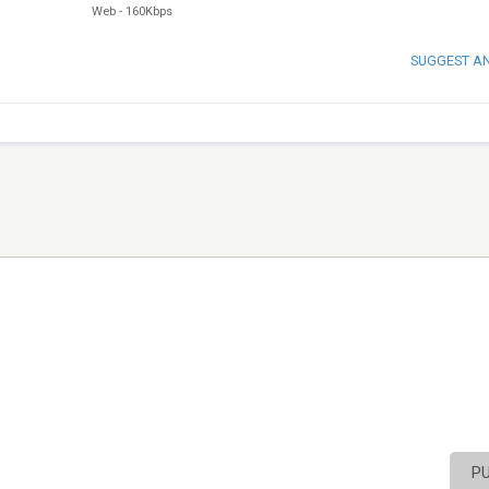
Web
-
160Kbps
SUGGEST A
P