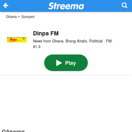
Ghana
>
Sunyani
Dinpa FM
News from Ghana, Brong Ahafo, Political · FM ·
91.3
Play
Gêneros