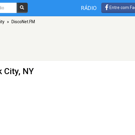
RÁDIO
Entre com Fa
ity
»
DiscoNet.FM
 City, NY