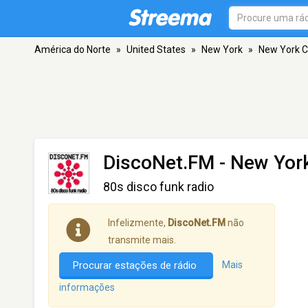
América do Norte
»
United States
»
New York
»
New York C
DiscoNet.FM
- New York
80s disco funk radio
Infelizmente,
DiscoNet.FM
não
transmite mais.
Procurar estações de rádio
Mais
informações