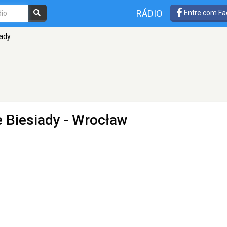
RÁDIO
Entre com Fa
iady
e Biesiady
- Wrocław