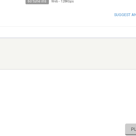
60 tune ins
Web
-
128Kbps
SUGGEST A
P