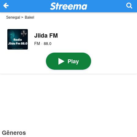
Senegal
>
Bakel
Jiida FM
FM · 88.0
Play
Gêneros