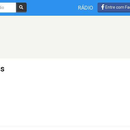
RÁDIO
Entre com Fa
as