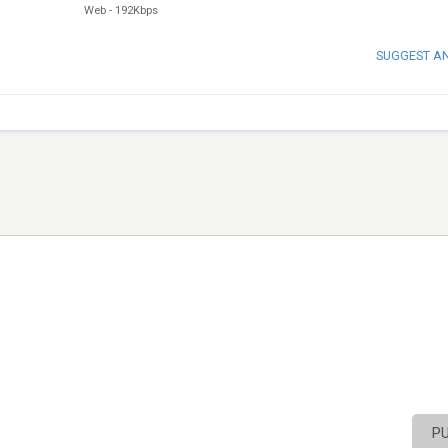
Web
-
192Kbps
SUGGEST A
P