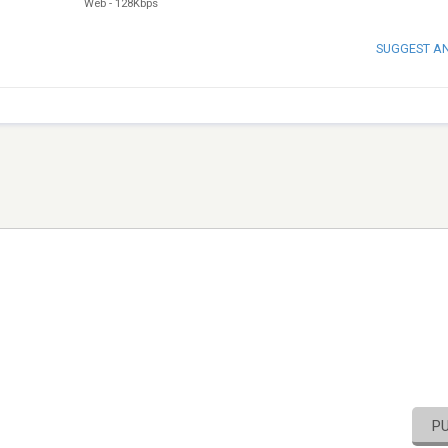
Web
-
128Kbps
SUGGEST A
P