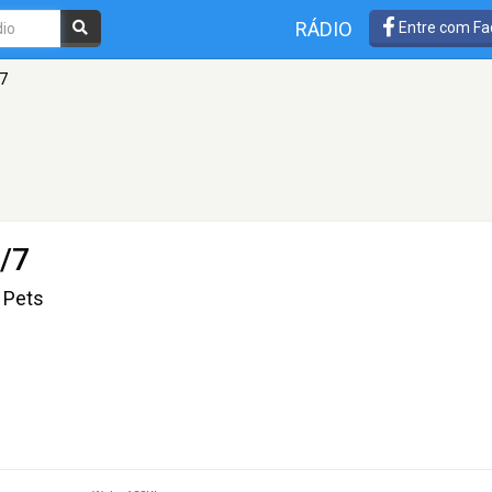
RÁDIO
Entre com Fa
/7
4/7
r Pets