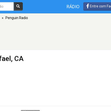
RÁDIO
Entre com Fa
»
Penguin Radio
fael, CA