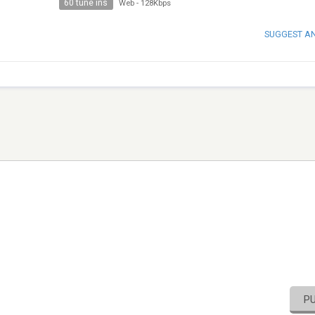
60 tune ins
Web
-
128Kbps
SUGGEST A
P