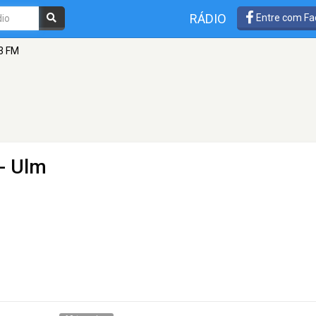
RÁDIO
Entre com Fa
3 FM
- Ulm