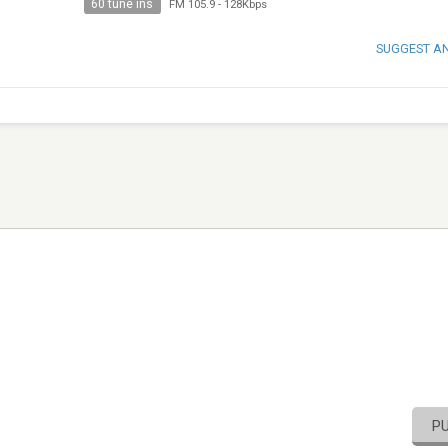
60 tune ins
FM 105.9
-
128Kbps
SUGGEST A
P