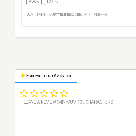
ROCK
TOP 40
ULM
·
BADEN-WÜRTTEMBERG
,
GERMANY
·
ALEMÃO
Escrever uma Avaliação