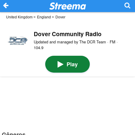
United Kingdom
>
England
>
Dover
Dover Community Radio
Updated and managed by The DCR Team · FM ·
104.9
Play
Gêneros