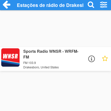
Estações de rádio de Drakesboro - Ouça 
Sports Radio WNSR - WRFM-
FM
FM 103.9
Drakesboro, United States