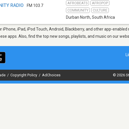
AFROBEATS
AFROPOP
ITY RADIO
FM 103.7
COMMUNITY
CULTURE
Durban North
,
South Africa
 iPhone, iPad, iPod Touch, Android, Blackberry, and other app-enabled 
hese apps. Also, find the top new songs, playlists, and music on our webs
L
dade
/
Copyright Policy
/
AdChoices
© 2026 St