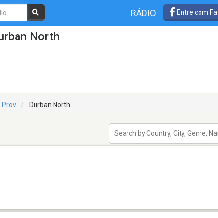
RÁDIO
Entre com Fa
urban North
 Prov.
Durban North