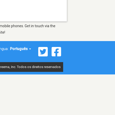
mobile phones. Get in touch via the
ite!
íngua :
Português
reema, Inc. Todos os direitos reservados