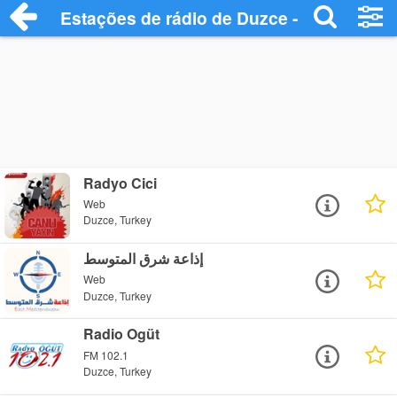
Estações de rádio de Duzce - Ouça Onlin
Radyo Cici
Web
Duzce, Turkey
إذاعة شرق المتوسط
Web
Duzce, Turkey
Radio Ogüt
FM 102.1
Duzce, Turkey