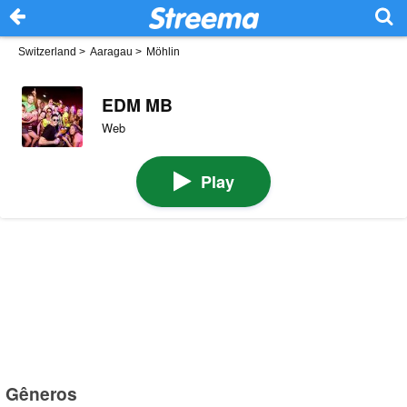
Switzerland
>
Aaragau
>
Möhlin
EDM MB
Web
Play
Gêneros