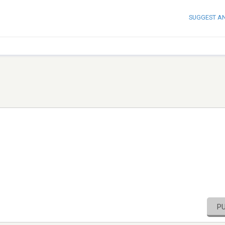
SUGGEST A
P