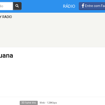
RÁDIO
Entre com Fa
Y RADIO
guana
30 tune ins
Web
-
128Kbps