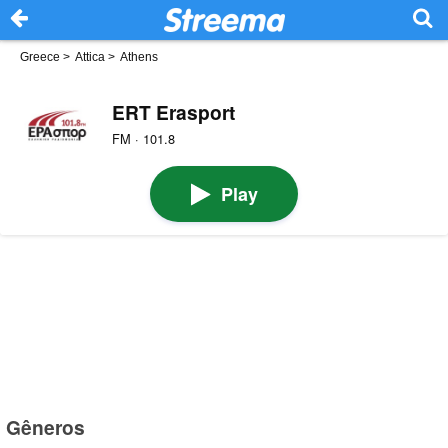
Greece
>
Attica
>
Athens
ERT Erasport
FM · 101.8
Play
Gêneros