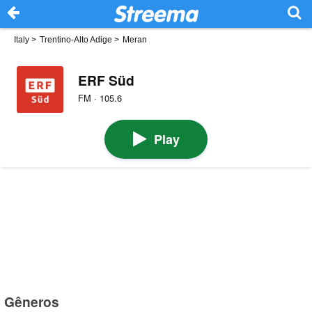
Italy
>
Trentino-Alto Adige
>
Meran
ERF Süd
FM · 105.6
Play
Gêneros