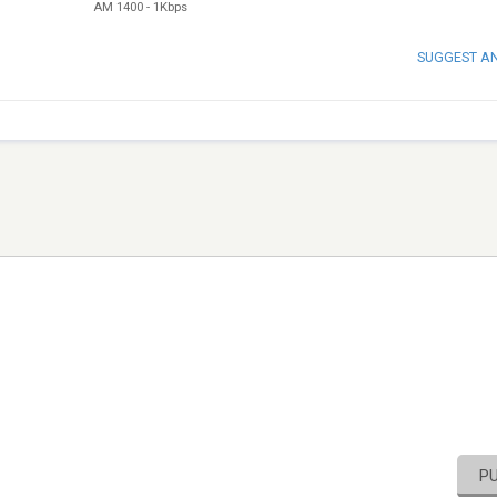
AM 1400
-
1Kbps
SUGGEST A
P