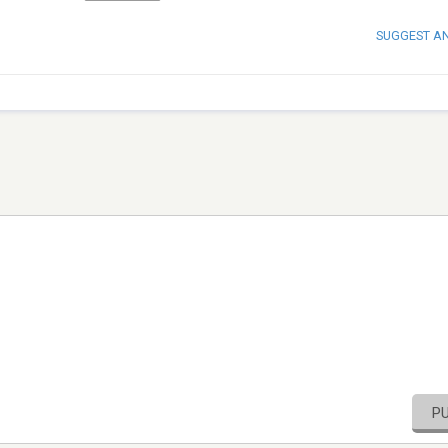
SUGGEST A
P