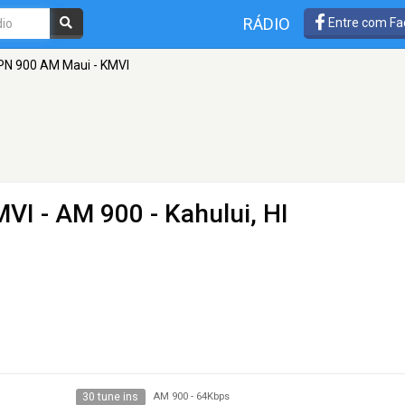
RÁDIO
Entre com Fa
PN 900 AM Maui - KMVI
MVI
- AM 900 - Kahului, HI
30 tune ins
AM 900
-
64Kbps