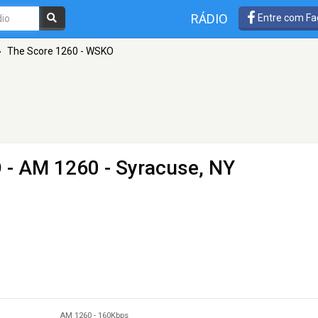
RÁDIO
Entre com Fa
»
The Score 1260 - WSKO
O
- AM 1260 - Syracuse, NY
AM 1260
-
160Kbps