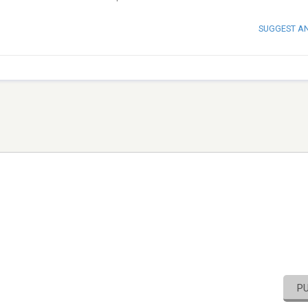
SUGGEST A
P