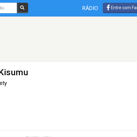
RÁDIO
Entre com Fa
 Kisumu
ety