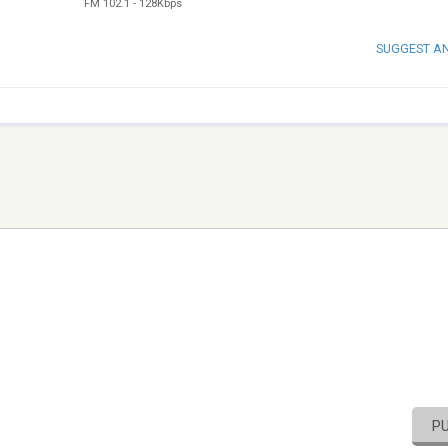
FM 102.1
-
128Kbps
SUGGEST A
P