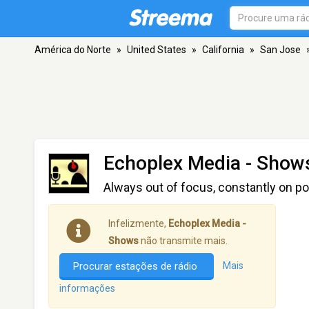
América do Norte
»
United States
»
California
»
San Jose
Echoplex Media - Show
Always out of focus, constantly on po
Infelizmente,
Echoplex Media -
Shows
não transmite mais.
Procurar estações de rádio
Mais
informações