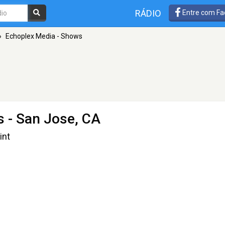
RÁDIO
Entre com Fa
»
Echoplex Media - Shows
s
- San Jose, CA
int