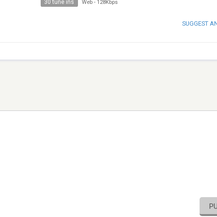
30 tune ins
Web
-
128Kbps
SUGGEST A
P