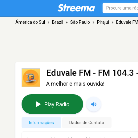
Ámérica do Sul
»
Brazil
»
São Paulo
»
Pirajui
»
Eduvale F
Eduvale FM
- FM 104.3 -
A melhor e mais ouvida!
Play Radio
Informações
Dados de Contato