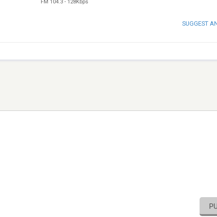
FM 104.3
-
128Kbps
SUGGEST A
P