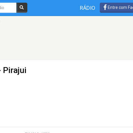
RÁDIO
Entre com Fa
M
 Pirajui