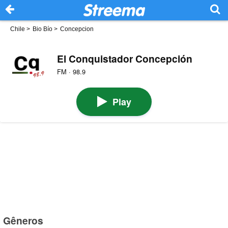
Chile
>
Bio Bío
>
Concepcion
El Conquistador Concepción
FM · 98.9
Play
Gêneros