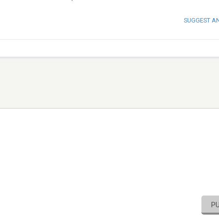
SUGGEST A
P