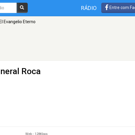
RÁDIO
Entre com Fa
El Evangelio Eterno
neral Roca
Web
-
128Kbps