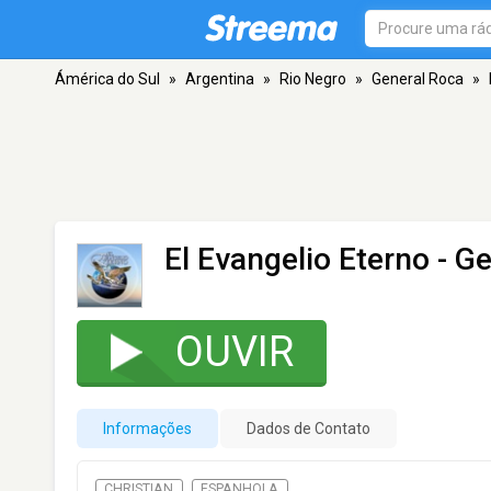
Ámérica do Sul
»
Argentina
»
Rio Negro
»
General Roca
»
El Evangelio Eterno
- Ge
OUVIR
Informações
Dados de Contato
CHRISTIAN
ESPANHOLA