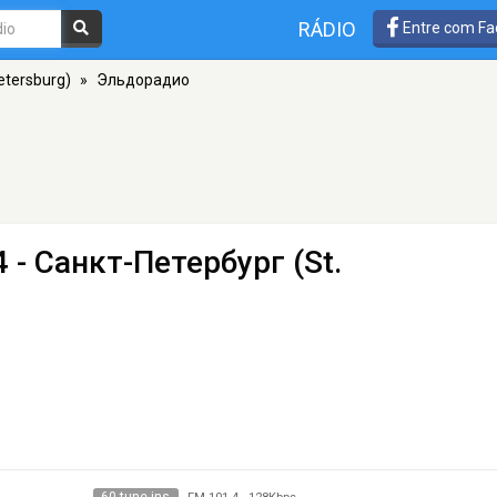
RÁDIO
Entre com Fa
etersburg)
»
Эльдорадио
4 - Санкт-Петербург (St.