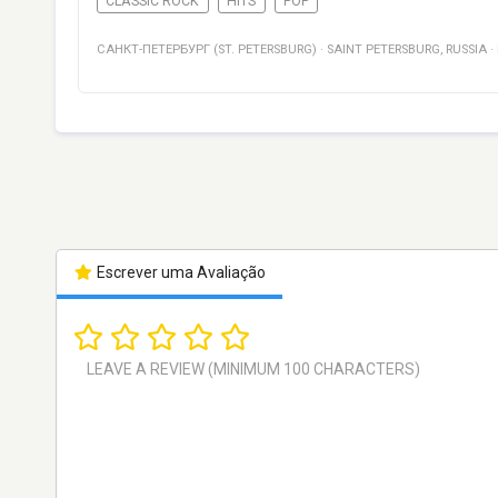
CLASSIC ROCK
HITS
POP
САНКТ-ПЕТЕРБУРГ (ST. PETERSBURG)
·
SAINT PETERSBURG
,
RUSSIA
·
Escrever uma Avaliação