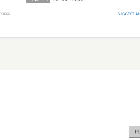
60 tune ins
FM 101.4
-
128Kbps
SUGGEST A
RUSSO
P