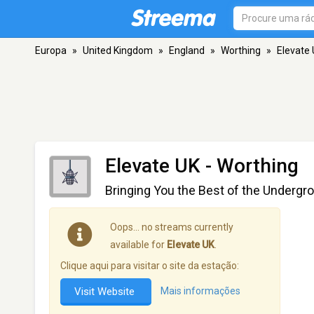
Europa
»
United Kingdom
»
England
»
Worthing
»
Elevate
Elevate UK
- Worthing
Bringing You the Best of the Underg
Oops… no streams currently
available for
Elevate UK
.
Clique aqui para visitar o site da estação:
Visit Website
Mais informações