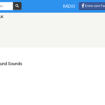
RÁDIO
Entre com Fa
 UK
round Sounds