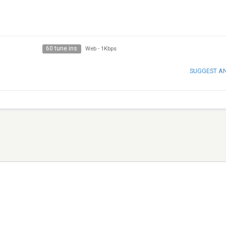
60 tune ins
Web
-
1Kbps
SUGGEST A