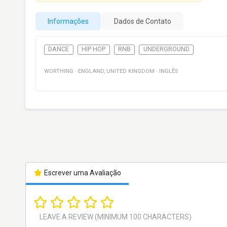
Informações
Dados de Contato
DANCE
HIP HOP
RNB
UNDERGROUND
WORTHING
·
ENGLAND
,
UNITED KINGDOM
·
INGLÊS
Escrever uma Avaliação