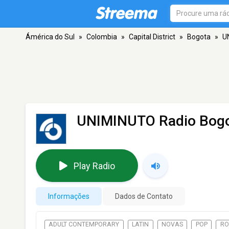
Ámérica do Sul
»
Colombia
»
Capital District
»
Bogota
»
U
UNIMINUTO Radio Bog
Play Radio
Informações
Dados de Contato
ADULT CONTEMPORARY
LATIN
NOVAS
POP
RO