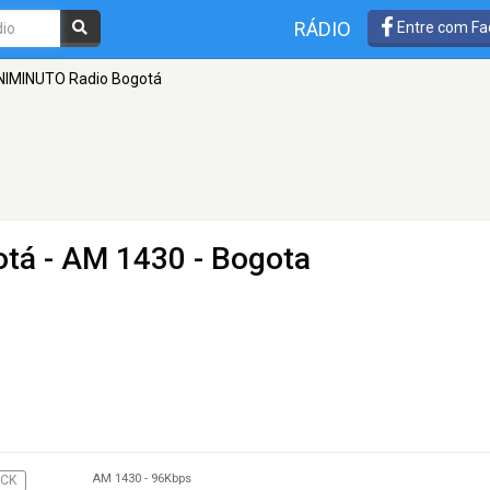
RÁDIO
Entre com Fa
NIMINUTO Radio Bogotá
otá
- AM 1430 - Bogota
AM 1430
-
96Kbps
CK