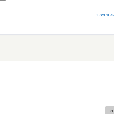
SUGGEST A
P