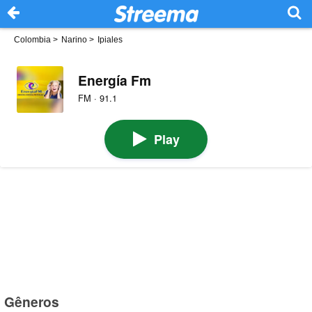
Colombia
>
Narino
>
Ipiales
Energía Fm
FM · 91.1
Play
Gêneros