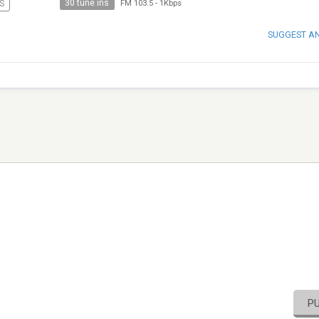
30 tune ins
S
FM 103.5
-
1Kbps
SUGGEST A
P