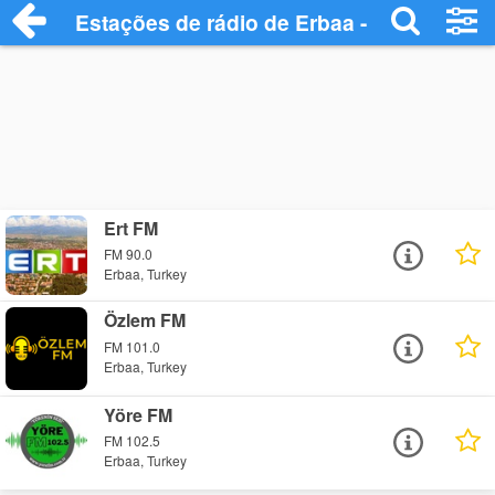
Estações de rádio de Erbaa - Ouça Onlin
Ert FM
FM 90.0
Erbaa, Turkey
Özlem FM
FM 101.0
Erbaa, Turkey
Yöre FM
FM 102.5
Erbaa, Turkey