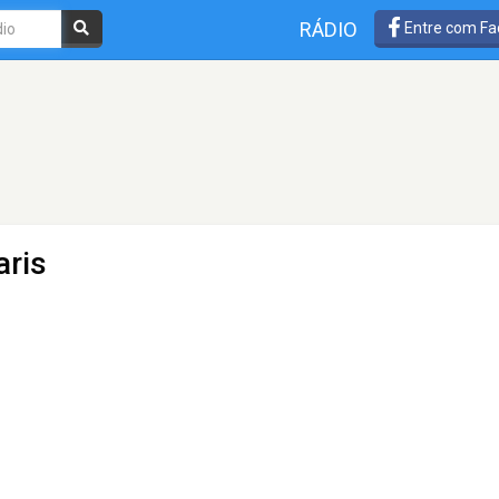
RÁDIO
Entre com Fa
aris