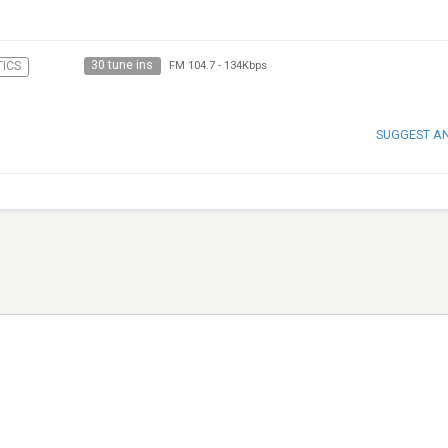
30 tune ins
TICS
FM 104.7
-
134Kbps
SUGGEST A