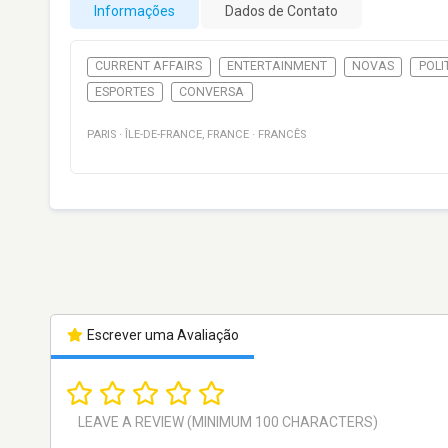
Informações
Dados de Contato
CURRENT AFFAIRS
ENTERTAINMENT
NOVAS
POLI
ESPORTES
CONVERSA
PARIS
·
ÎLE-DE-FRANCE
,
FRANCE
·
FRANCÊS
Escrever uma Avaliação