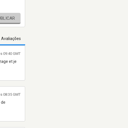
UBLICAR
s Avaliações
às 09:40 GMT
zage et je
às 08:35 GMT
s de