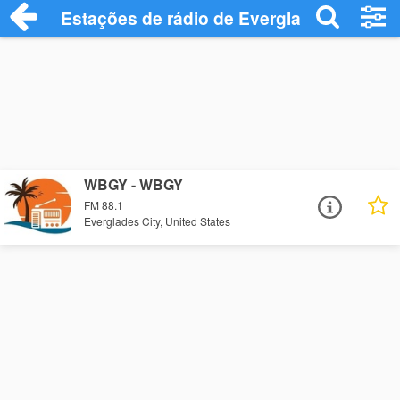
Estações de rádio de Everglades City - O
WBGY - WBGY
FM 88.1
Everglades City, United States