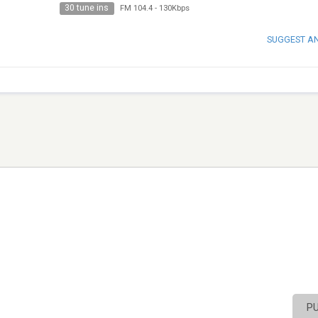
30 tune ins
FM 104.4
-
130Kbps
SUGGEST A
P