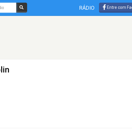
RÁDIO
Entre com Fa
lin