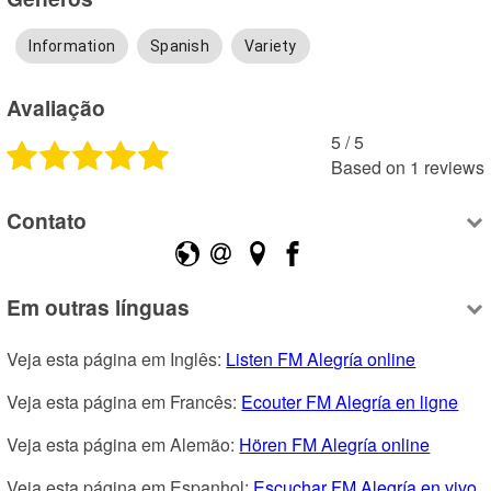
Information
Spanish
Variety
Avaliação
5
 /
5
Based on
1
reviews
Contato
Em outras línguas
Veja esta página em Inglês: 
Listen FM Alegría online
Veja esta página em Francês: 
Ecouter FM Alegría en ligne
Veja esta página em Alemão: 
Hören FM Alegría online
Veja esta página em Espanhol: 
Escuchar FM Alegría en vivo