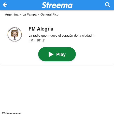
Argentina
>
La Pampa
>
General Pico
FM Alegría
La radio que mueve el corazón de la ciudad! ·
FM · 101.7
Play
Gêneros