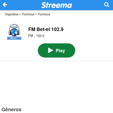
Argentina
>
Formosa
>
Formosa
FM Bet-el 102.9
FM · 102.9
Play
Gêneros