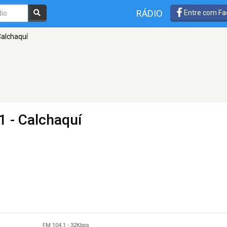
RÁDIO
Entre com Fa
alchaquí
1 - Calchaquí
FM 104.1
-
32Kbps