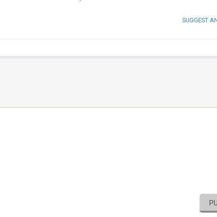
SUGGEST A
P