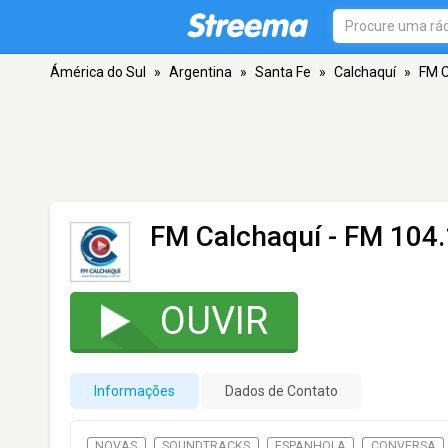
Ámérica do Sul
»
Argentina
»
Santa Fe
»
Calchaquí
»
FM C
FM Calchaquí
- FM 104.
OUVIR
Informações
Dados de Contato
NOVAS
SOUNDTRACKS
ESPANHOLA
CONVERSA