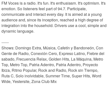
FM Voces is a radio. It's fun. It's enthusiasm. It's optimism. It's 
emotion. So listeners feel part of 94.7. Participate, 
communicate and interact every day. It is aimed at a young 
audience and, since its inception, reached a high degree of 
integration into the household. Drivers use a cool, simple and 
dynamic language.

------

Shows: Domingo Extra, Música, Cafetín y Bandoneón, Con 
Gente de Radio, Conexión Cero, Expreso Latino, Fiebre del 
sabado, Frecuencia Relax, Golden Hits, La Máquina, Metro 
Top, Metro Top, Patria Adentro, Patria Adentro, Proyecto 
Ibiza, Ritmo Popular, Rock and Radio, Rock sin Tiempo, 
Ruta C, Solo inolvidable, Summer Time, Super Hits, Word 
Wide, Yestersite, Zona Club Mix